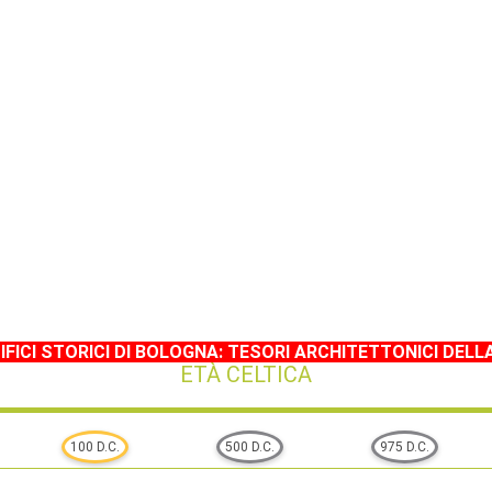
IFICI STORICI DI BOLOGNA: TESORI ARCHITETTONICI DELL
ETÀ CELTICA
100 D.C.
500 D.C.
975 D.C.