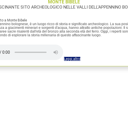
MONTE BIBELE
SCINANTE SITO ARCHEOLOGICO NELLE VALLI DELL'APPENNINO B
to a Monte Bibele
ennino bolognese, è un luogo ricco di storia e significato archeologico. La sua pos
za a giacimenti minerari e sorgenti d'acqua, hanno attratto antiche popolazioni. Il 
aree sacre risalenti dall'età del bronzo alla seconda età del ferro. Oggi, i reperti so
do di esplorare la storia millenaria di questo affascinante luogo.
Leggi altro