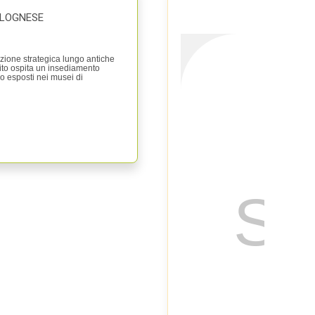
OLOGNESE
SCOPRI
izione strategica lungo antiche
sito ospita un insediamento
no esposti nei musei di