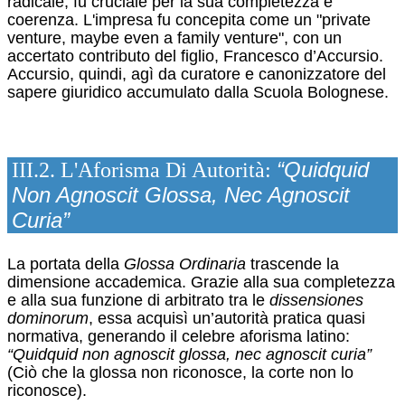
radicale, fu cruciale per la sua completezza e
coerenza. L'impresa fu concepita come un "private
venture, maybe even a family venture", con un
accertato contributo del figlio, Francesco d’Accursio.
Accursio, quindi, agì da curatore e canonizzatore del
sapere giuridico accumulato dalla Scuola Bolognese.
“Quidquid
III.2. L'Aforisma Di Autorità:
Non Agnoscit Glossa, Nec Agnoscit
Curia”
La portata della
Glossa Ordinaria
trascende la
dimensione accademica. Grazie alla sua completezza
e alla sua funzione di arbitrato tra le
dissensiones
dominorum
, essa acquisì un’autorità pratica quasi
normativa, generando il celebre aforisma latino:
“Quidquid non agnoscit glossa, nec agnoscit curia”
(Ciò che la glossa non riconosce, la corte non lo
riconosce).