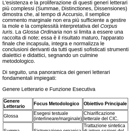
L'esistenza e la proliferazione di questi generi letterari
più complessi (Summae, Distinctiones, Dissensiones)
dimostra che, al tempo di Accursio, il semplice
commento marginale non era più sufficiente a gestire
la mole e la complessità interpretativa del
Corpus
Iuris
. La
Glossa Ordinaria
non si limita a essere una
raccolta di note; essa è il risultato maturo, l'apparato
finale che incapsula, integra e normalizza le
conclusioni derivanti da tutti questi sofisticati strumenti
dialettici e didattici, segnando un culmine
metodologico.
Di seguito, una panoramica dei generi letterari
fondamentali impiegati:
Genere Letterario e Funzione Esecutiva
Genere
Focus Metodologico
Obiettivo Principale
Letterario
Esegesi testuale
Chiarificazione
Glossa
(interlineare/marginale)
letterale del CIC.
Trattazione sintetica
Summa
Sistemazione organica
di intere sezioni del