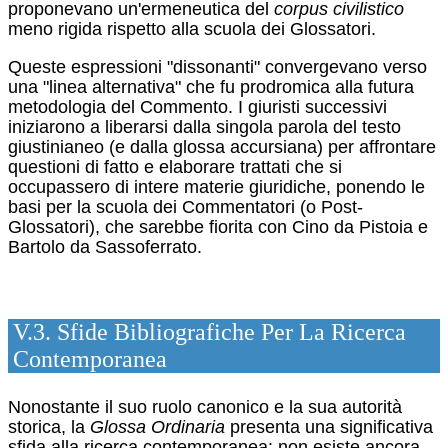
proponevano un'ermeneutica del
corpus civilistico
meno rigida rispetto alla scuola dei Glossatori.
Queste espressioni "dissonanti" convergevano verso
una "linea alternativa" che fu prodromica alla futura
metodologia del Commento.
I giuristi successivi
iniziarono a liberarsi dalla singola parola del testo
giustinianeo (e dalla glossa accursiana) per affrontare
questioni di fatto e elaborare trattati che si
occupassero di intere materie giuridiche, ponendo le
basi per la scuola dei Commentatori (o Post-
Glossatori), che sarebbe fiorita con Cino da Pistoia e
Bartolo da Sassoferrato.
V.3. Sfide Bibliografiche Per La Ricerca
Contemporanea
Nonostante il suo ruolo canonico e la sua autorità
storica, la
Glossa Ordinaria
presenta una significativa
sfida alla ricerca contemporanea: non esiste ancora