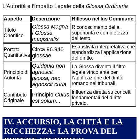
L'Autorità e l'Impatto Legale della
Glossa Ordinaria
Aspetto
Descrizione
Riflesso nel Ius Commune
Glossa Magna
Riconoscimento della
Titolo
/
Glossa
superiorità e completezza
Onorifico
del testo.
magistralis
Esaustività interpretativa che
Circa 96.940
Portata
standardizza l'applicazione
Quantitativa
glossae
del diritto.
Quidquid non
La Glossa diventa il filtro
agnoscit
Principio di
legale vincolante per
Autorità
glossa, nec
l'applicazione del diritto
romano nei tribunali.
agnoscit curia
Influenza diretta su concetti
Principio
Cuius
Contributo
fondamentali del diritto
Originale
est solum...
privato.
IV. ACCURSIO, LA CITTÀ E LA
RICCHEZZA: LA PROVA DEL