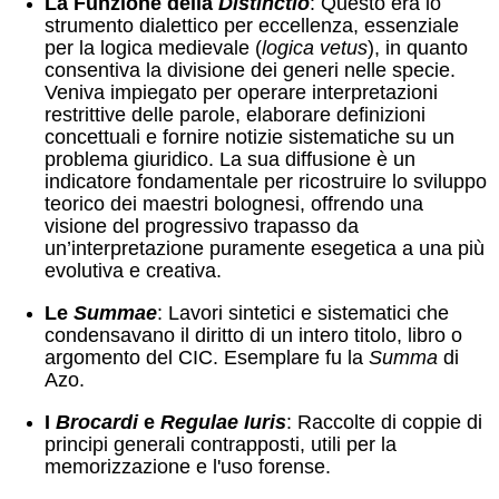
La Funzione della
Distinctio
: Questo era lo
strumento dialettico per eccellenza, essenziale
per la logica medievale (
logica vetus
), in quanto
consentiva la divisione dei generi nelle specie.
Veniva impiegato per operare interpretazioni
restrittive delle parole, elaborare definizioni
concettuali e fornire notizie sistematiche su un
problema giuridico.
La sua diffusione è un
indicatore fondamentale per ricostruire lo sviluppo
teorico dei maestri bolognesi, offrendo una
visione del progressivo trapasso da
un’interpretazione puramente esegetica a una più
evolutiva e creativa.
Le
Summae
: Lavori sintetici e sistematici che
condensavano il diritto di un intero titolo, libro o
argomento del CIC. Esemplare fu la
Summa
di
Azo.
I
Brocardi
e
Regulae Iuris
: Raccolte di coppie di
principi generali contrapposti, utili per la
memorizzazione e l'uso forense.