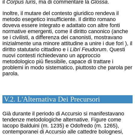
il
Corpus Iuris
, ma di commentare la
Glossa
.
Inoltre, il mutare del contesto giuridico rendeva il
metodo esegetico insufficiente. Il diritto romano
doveva essere integrato e adattato con altre fonti
normative emergenti, come il diritto canonico (anche
se i civilisti, a differenza dei canonisti, mostravano
inizialmente una minore attitudine a unire i due fori
), il
diritto statutario cittadino e i
Libri Feudorum
.
Questi
nuovi contesti richiedevano un approccio
metodologico più flessibile, capace di trattare i
problemi in modo sistematico, piuttosto che parola per
parola.
V.2. L'Alternativa Dei Precursori
Già durante il periodo di Accursio si manifestavano
tendenze metodologiche alternative. Figure come
Iacopo Balduini (m. 1235) e Odofredo (m. 1265),
contemporanei di Accursio alle cattedre bolognesi,