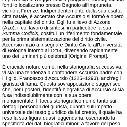
fonti lo localizzano presso Bagnolo all'Impruneta,
vicino a Firenze.
Indipendentemente dalla sua esatta
città natale, è accertato che Accursio si formò e operò
nella capitale del diritto. Egli fu allievo di Azzone
(Azo), il cui lavoro di sintesi, in particolare la sua
Summa Codicis
, costituì un riferimento fondamentale
per la prima sistematizzazione del diritto civile.
Accursio iniziò a insegnare Diritto Civile all'Università
di Bologna intorno al 1214, divenendo rapidamente
uno dei luminari più celebrati [Original Prompt].
È cruciale notare come, nella storiografia successiva,
vi sia una tendenza a confondere Accursio padre con
il figlio, Francesco d'Accursio (1225–1293), anch'egli
giurista di fama.
Questa sovrapposizione suggerisce
che, per i posteri, l'identità biografica di Accursio si sia
fusa indissolubilmente con la sua opera
monumentale. Il focus storiografico non è tanto sui
dettagli personali del giurista, quanto sull'impatto
universale del testo giuridico da lui creato, il quale ha
reso la sua figura quasi leggendaria, oscurando la
specificità dei dati biografici minori a favore del peso