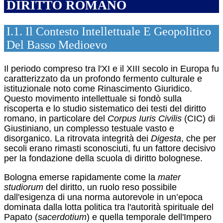
DIRITTO ROMANO
I.1. Il Contesto Intellettuale E Geopolitico
Del Basso Medioevo
Il periodo compreso tra l'XI e il XIII secolo in Europa fu
caratterizzato da un profondo fermento culturale e
istituzionale noto come Rinascimento Giuridico.
Questo movimento intellettuale si fondò sulla
riscoperta e lo studio sistematico dei testi del diritto
romano, in particolare del
Corpus Iuris Civilis
(CIC) di
Giustiniano, un complesso testuale vasto e
disorganico.
La ritrovata integrità dei
Digesta
, che per
secoli erano rimasti sconosciuti, fu un fattore decisivo
per la fondazione della scuola di diritto bolognese.
Bologna emerse rapidamente come la
mater
studiorum
del diritto, un ruolo reso possibile
dall'esigenza di una norma autorevole in un’epoca
dominata dalla lotta politica tra l'autorità spirituale del
Papato (
sacerdotium
) e quella temporale dell'Impero