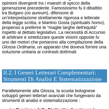
opinioni divergenti tra i maestri di spicco della
generazione precedente.
Famosissimo fu il dibattito
tra Bulgaro (
os aureum
), difensore di
un’interpretazione strettamente rigorosa e letterale
della legge scritta, e Martino Gosia (
spiritualis homo
),
propenso a preferire le "maglie larghe dell'equità"
rispetto al dettato legislativo.
La necessità di Accursio
di arbitrare e sintetizzare queste visioni opposte fu
uno dei motori che portarono alla compilazione della
Glossa Ordinaria
, un apparato che doveva fornire una
soluzione unitaria ai contrasti dottrinali.
II.2. I Generi Letterari Complementari:
Strumenti Di Analisi E Sistematizzazione
Parallelamente alla Glossa, la scuola bolognese
sviluppò generi letterari avanzati che fungevano da
strumenti di analisi e sistematizzazione
: