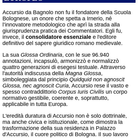
Accursio da Bagnolo non fu il fondatore della Scuola
Bolognese, un onore che spetta a Irnerio, né
l’innovatore metodologico che aprì la strada alla
giurisprudenza pratica dei Commentatori. Egli fu,
invece, il
consolidatore essenziale
e l'editore
definitivo del sapere giuridico romano medievale.
La sua
Glossa Ordinaria
, con le sue 96.940
annotazioni, incapsulò, armonizzò e normalizzò
quattro generazioni di esegesi testuale. Attraverso
l'autorità indiscussa della
Magna Glossa
,
simboleggiata dal principio
Quidquid non agnoscit
Glossa, nec agnoscit Curia
, Accursio rese il vasto e
spesso contraddittorio
Corpus Iuris Civilis
un corpo
normativo gestibile, coerente e, soprattutto,
applicabile in tutta Europa.
L'eredità duratura di Accursio non è solo dottrinale,
ma anche civica e istituzionale, come dimostra la
trasformazione della sua residenza in Palazzo
d'Accursio, il cuore politico di Bologna. Il suo lavoro