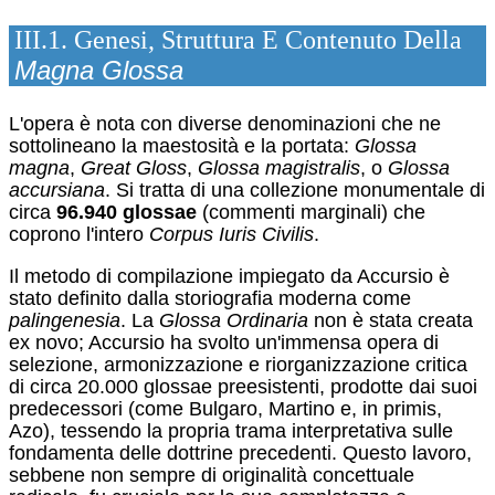
III.1. Genesi, Struttura E Contenuto Della
Magna Glossa
L'opera è nota con diverse denominazioni che ne
sottolineano la maestosità e la portata:
Glossa
magna
,
Great Gloss
,
Glossa magistralis
, o
Glossa
accursiana
.
Si tratta di una collezione monumentale di
circa
96.940 glossae
(commenti marginali) che
coprono l'intero
Corpus Iuris Civilis
.
Il metodo di compilazione impiegato da Accursio è
stato definito dalla storiografia moderna come
palingenesia
.
La
Glossa Ordinaria
non è stata creata
ex novo; Accursio ha svolto un'immensa opera di
selezione, armonizzazione e riorganizzazione critica
di circa 20.000 glossae preesistenti, prodotte dai suoi
predecessori (come Bulgaro, Martino e, in primis,
Azo), tessendo la propria trama interpretativa sulle
fondamenta delle dottrine precedenti.
Questo lavoro,
sebbene non sempre di originalità concettuale