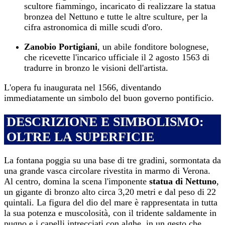
scultore fiammingo, incaricato di realizzare la statua
bronzea del Nettuno e tutte le altre sculture, per la
cifra astronomica di mille scudi d'oro.
Zanobio Portigiani
, un abile fonditore bolognese,
che ricevette l'incarico ufficiale il 2 agosto 1563 di
tradurre in bronzo le visioni dell'artista.
L'opera fu inaugurata nel 1566, diventando
immediatamente un simbolo del buon governo pontificio.
DESCRIZIONE E SIMBOLISMO:
OLTRE LA SUPERFICIE
La fontana poggia su una base di tre gradini, sormontata da
una grande vasca circolare rivestita in marmo di Verona.
Al centro, domina la scena l'imponente
statua di Nettuno
,
un gigante di bronzo alto circa 3,20 metri e dal peso di 22
quintali. La figura del dio del mare è rappresentata in tutta
la sua potenza e muscolosità, con il tridente saldamente in
pugno e i capelli intrecciati con alghe, in un gesto che