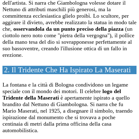
dell'artista. Si narra che Giambologna volesse dotare il
Nettuno di attributi maschili più generosi, ma la
committenza ecclesiastica glielo proibì. Lo scultore, per
aggirare il divieto, avrebbe realizzato la statua in modo tale
che,
osservandola da un punto preciso della piazza
(un
ciottolo nero noto come "pietra della vergogna"), il pollice
della mano tesa del dio si sovrapponesse perfettamente al
suo bassoventre, creando l'illusione ottica di un fallo in
erezione.
2. Il Tridente Che Ha Ispirato La Maserati
La fontana e la città di Bologna condividono un legame
speciale con il mondo dei motori. Il celebre
logo del
Tridente della Maserati
è apertamente ispirato a quello
brandito dal Nettuno di Giambologna. Si narra che fu
Mario Maserati, nel 1925, a disegnare il simbolo, traendo
ispirazione dal monumento che si trovava a poche
centinaia di metri dalla prima officina della casa
automobilistica.