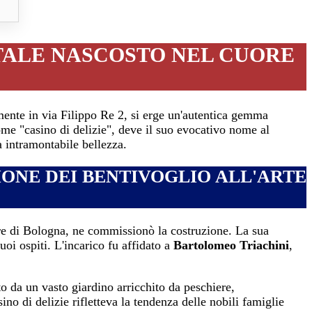
TALE NASCOSTO NEL CUORE
mente in via Filippo Re 2, si erge un'autentica gemma
ome "casino di delizie", deve il suo evocativo nome al
a intramontabile bellezza.
IONE DEI BENTIVOGLIO ALL'ARTE
ore di Bologna, ne commissionò la costruzione. La sua
uoi ospiti. L'incarico fu affidato a
Bartolomeo Triachini
,
o da un vasto giardino arricchito da peschiere,
no di delizie rifletteva la tendenza delle nobili famiglie