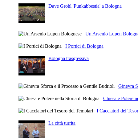
Dave Grohl 'Punkabbestia' a Bologna
Un Arsenio Lupen Bologn
I Portici di Bologna
Bologna trasgressiva
Ginevra Sf
Chiesa e Potere n
I Cacciatori del Teso
La città turrita