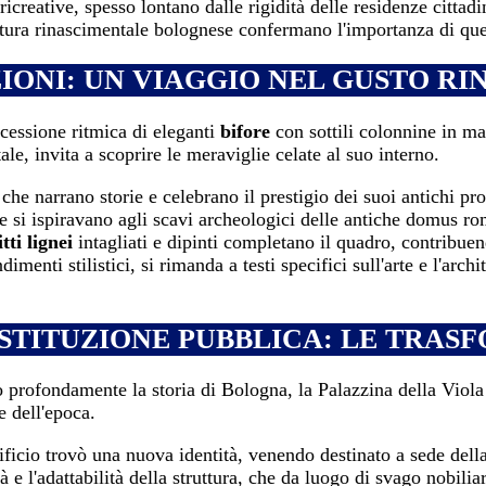
à ricreative, spesso lontano dalle rigidità delle residenze citta
tettura rinascimentale bolognese confermano l'importanza di que
IONI: UN VIAGGIO NEL GUSTO R
ccessione ritmica di eleganti
bifore
con sottili colonnine in ma
le, invita a scoprire le meraviglie celate al suo interno.
 che narrano storie e celebrano il prestigio dei suoi antichi pr
che si ispiravano agli scavi archeologici delle antiche domus 
itti lignei
intagliati e dipinti completano il quadro, contribue
dimenti stilistici, si rimanda a testi specifici sull'arte e l'a
ISTITUZIONE PUBBLICA: LE TRAS
 profondamente la storia di Bologna, la Palazzina della Viola
e dell'epoca.
dificio trovò una nuova identità, venendo destinato a sede dell
 e l'adattabilità della struttura, che da luogo di svago nobilia