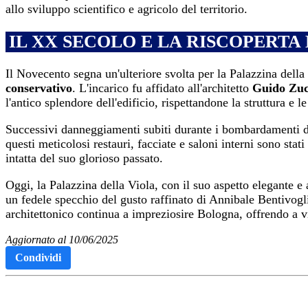
allo sviluppo scientifico e agricolo del territorio.
IL XX SECOLO E LA RISCOPERTA
Il Novecento segna un'ulteriore svolta per la Palazzina della
conservativo
. L'incarico fu affidato all'architetto
Guido Zuc
l'antico splendore dell'edificio, rispettandone la struttura e l
Successivi danneggiamenti subiti durante i bombardamenti del
questi meticolosi restauri, facciate e saloni interni sono sta
intatta del suo glorioso passato.
Oggi, la Palazzina della Viola, con il suo aspetto elegante e
un fedele specchio del gusto raffinato di Annibale Bentivogli
architettonico continua a impreziosire Bologna, offrendo a vis
Aggiornato al 10/06/2025
Condividi
Articoli Correlati