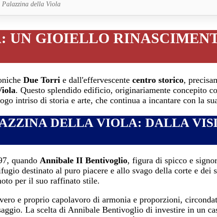
Palazzina della Viola
A: UN GIOIELLO RINASCIMEN
coniche
Due Torri
e dall'effervescente
centro storico
, precisa
Viola
. Questo splendido edificio, originariamente concepito c
o intriso di storia e arte, che continua a incantare con la su
AZZINA DELLA VIOLA: DALLA VIS
497, quando
Annibale II Bentivoglio
, figura di spicco e sign
ugio destinato al puro piacere e allo svago della corte e dei s
oto per il suo raffinato stile.
 vero e proprio capolavoro di armonia e proporzioni, circondat
aggio. La scelta di Annibale Bentivoglio di investire in un casi