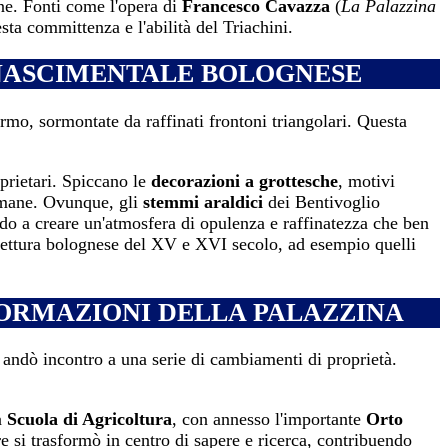
dine. Fonti come l'opera di
Francesco Cavazza
(
La Palazzina
sta committenza e l'abilità del Triachini.
INASCIMENTALE BOLOGNESE
rmo, sormontate da raffinati frontoni triangolari. Questa
oprietari. Spiccano le
decorazioni a grottesche
, motivi
romane. Ovunque, gli
stemmi araldici
dei Bentivoglio
ndo a creare un'atmosfera di opulenza e raffinatezza che ben
rchitettura bolognese del XV e XVI secolo, ad esempio quelli
FORMAZIONI DELLA PALAZZINA
 andò incontro a una serie di cambiamenti di proprietà.
a
Scuola di Agricoltura
, con annesso l'importante
Orto
re si trasformò in centro di sapere e ricerca, contribuendo