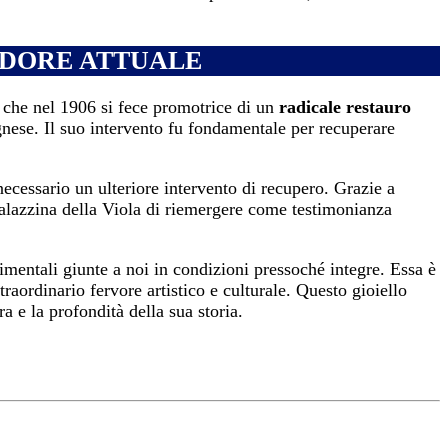
ENDORE ATTUALE
, che nel 1906 si fece promotrice di un
radicale restauro
gnese. Il suo intervento fu fondamentale per recuperare
ecessario un ulteriore intervento di recupero. Grazie a
a Palazzina della Viola di riemergere come testimonianza
imentali giunte a noi in condizioni pressoché integre. Essa è
aordinario fervore artistico e culturale. Questo gioiello
a e la profondità della sua storia.