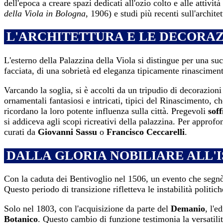
dell'epoca a creare spazi dedicati all'ozio colto e alle attivit
della Viola in Bologna
, 1906) e studi più recenti sull'archi
L'ARCHITETTURA E LE DECORAZ
L'esterno della Palazzina della Viola si distingue per una su
facciata, di una sobrietà ed eleganza tipicamente rinascimenta
Varcando la soglia, si è accolti da un tripudio di decorazioni
ornamentali fantasiosi e intricati, tipici del Rinascimento, 
ricordano la loro potente influenza sulla città. Pregevoli
soff
si addiceva agli scopi ricreativi della palazzina. Per approfon
curati da
Giovanni Sassu
o
Francisco Ceccarelli
.
DALLA GLORIA NOBILIARE ALL'
Con la caduta dei Bentivoglio nel 1506, un evento che segnò
Questo periodo di transizione rifletteva le instabilità politich
Solo nel 1803, con l'acquisizione da parte del
Demanio
, l'e
Botanico
. Questo cambio di funzione testimonia la versatilità