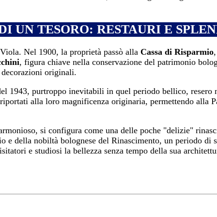
 DI UN TESORO: RESTAURI E SPL
 Viola. Nel 1900, la proprietà passò alla
Cassa di Risparmio
chini
, figura chiave nella conservazione del patrimonio bolo
e decorazioni originali.
 1943, purtroppo inevitabili in quel periodo bellico, resero n
ti riportati alla loro magnificenza originaria, permettendo all
 armonioso, si configura come una delle poche "delizie" rinasc
o e della nobiltà bolognese del Rinascimento, un periodo di str
itatori e studiosi la bellezza senza tempo della sua architettur