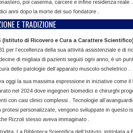
onastero, poi caserma, carcere e infine residenza reale .
dici anni dopo la morte del suo fondatore .
IONE E TRADIZIONE
(Istituto di Ricovero e Cura a Carattere Scientifico
1 per l’eccellenza della sua attività assistenziale e di ri
decine di migliaia di pazienti seguiti ogni anno, è un pun
cura delle patologie dell’apparato muscolo-scheletrico .
ova oggi la sua massima espressione in iniziative come il
urato nel 2024 dove ingegneri biomedici e chirurghi prog
ti con casi clinici complessi . Tecnologie all’avanguardi
n protesi personalizzate, vengono sviluppate in questo is
che Rizzoli stesso aveva immaginato .
ta. La Biblioteca Scientifica dell’Istituto, intitolata a 