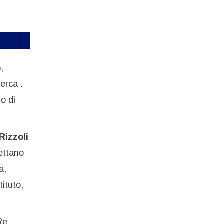
)
,
cerca .
to di
Rizzoli
ettano
a,
tituto,
Re