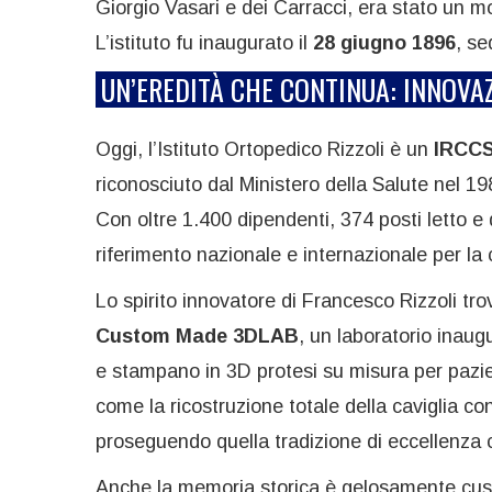
Giorgio Vasari e dei Carracci, era stato un m
L’istituto fu inaugurato il
28 giugno 1896
, se
UN’EREDITÀ CHE CONTINUA: INNOVAZ
Oggi, l’Istituto Ortopedico Rizzoli è un
IRCCS 
riconosciuto dal Ministero della Salute nel 198
Con oltre 1.400 dipendenti, 374 posti letto e 
riferimento nazionale e internazionale per la 
Lo spirito innovatore di Francesco Rizzoli tr
Custom Made 3DLAB
, un laboratorio inaug
e stampano in 3D protesi su misura per pazien
come la ricostruzione totale della caviglia co
proseguendo quella tradizione di eccellenza 
Anche la memoria storica è gelosamente custodi