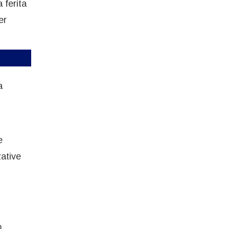
 ferita
er
a
e
zative
o