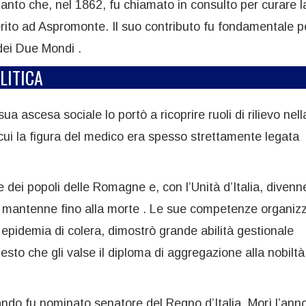
anto che, nel 1862, fu chiamato in consulto per curare la
ferito ad Aspromonte. Il suo contributo fu fondamentale p
dei Due Mondi .
LITICA
 ascesa sociale lo portò a ricoprire ruoli di rilievo nell
 cui la figura del medico era spesso strettamente legata
dei popoli delle Romagne e, con l’Unità d’Italia, divenn
he mantenne fino alla morte . Le sue competenze organiz
epidemia di colera, dimostrò grande abilità gestionale
gesto che gli valse il diploma di aggregazione alla nobiltà
ando fu nominato senatore del Regno d’Italia. Morì l’ann