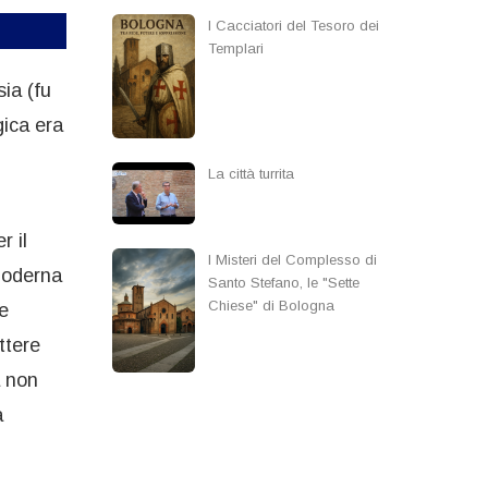
I Cacciatori del Tesoro dei
Templari
sia (fu
gica era
La città turrita
r il
I Misteri del Complesso di
 moderna
Santo Stefano, le "Sette
Chiese" di Bologna
ie
ttere
a non
a