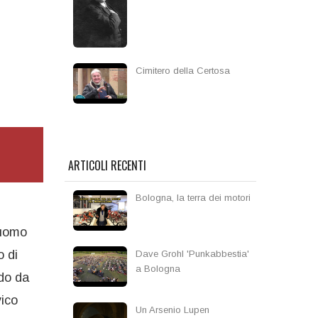
Cimitero della Certosa
ARTICOLI RECENTI
Bologna, la terra dei motori
 uomo
o di
Dave Grohl 'Punkabbestia'
a Bologna
ndo da
vico
Un Arsenio Lupen