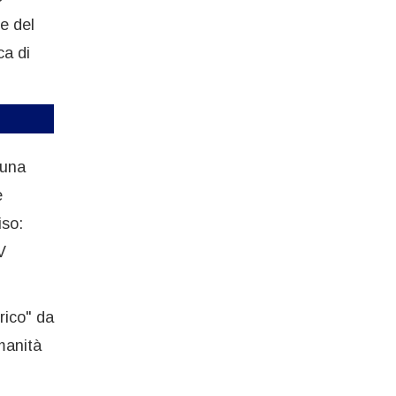
te del
ca di
 una
e
iso:
V
rico" da
manità
i