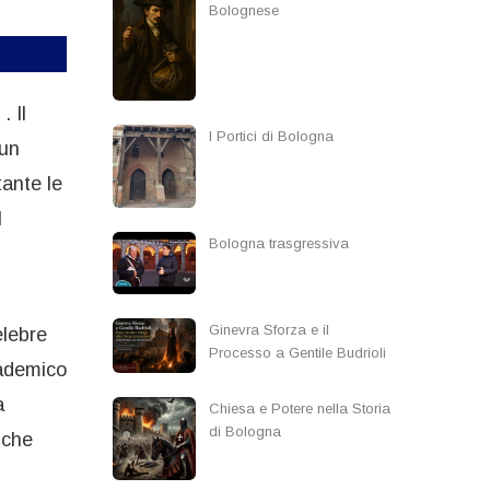
Bolognese
. Il
I Portici di Bologna
 un
tante le
l
Bologna trasgressiva
Ginevra Sforza e il
elebre
Processo a Gentile Budrioli
cademico
a
Chiesa e Potere nella Storia
di Bologna
 che