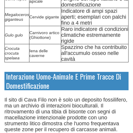
apicale
domestificazione
Indicatore di ampi spazi
Megaloceros
aperti; esemplari con palchi
Cervide gigante
giganteus
fino a 4 metri
Raro indicatore di condizioni
Carnivoro artico
climatiche estremamente
Gulo gulo
(Ghiottone)
rigide
Spazzino che ha contribuito
Crocuta
Iena delle
all'accumulo osseo nelle
crocuta
caverne
spelaea
cavità
Interazione Uomo-Animale E Prime Tracce Di
Domestificazione
Il sito di Cava Filo non è solo un deposito fossilifero,
ma un archivio di interazioni bioculturali. Il
ritrovamento di una tibia di bisonte con segni di
macellazione intenzionale prodotte con uno
strumento litico dimostra che l'uomo frequentava
queste zone per il recupero di carcasse animali.