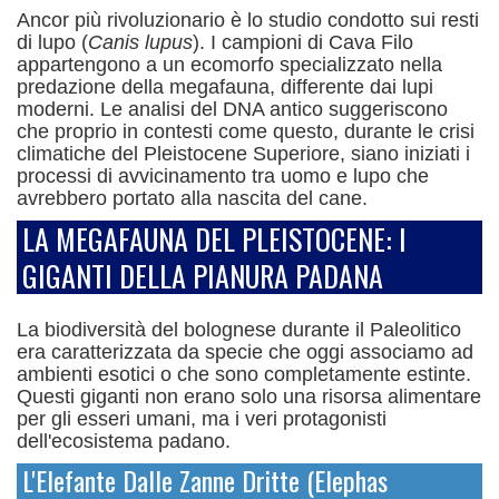
Ancor più rivoluzionario è lo studio condotto sui resti
di lupo (
Canis lupus
). I campioni di Cava Filo
appartengono a un ecomorfo specializzato nella
predazione della megafauna, differente dai lupi
moderni.
Le analisi del DNA antico suggeriscono
che proprio in contesti come questo, durante le crisi
climatiche del Pleistocene Superiore, siano iniziati i
processi di avvicinamento tra uomo e lupo che
avrebbero portato alla nascita del cane.
LA MEGAFAUNA DEL PLEISTOCENE: I
GIGANTI DELLA PIANURA PADANA
La biodiversità del bolognese durante il Paleolitico
era caratterizzata da specie che oggi associamo ad
ambienti esotici o che sono completamente estinte.
Questi giganti non erano solo una risorsa alimentare
per gli esseri umani, ma i veri protagonisti
dell'ecosistema padano.
L'Elefante Dalle Zanne Dritte (Elephas