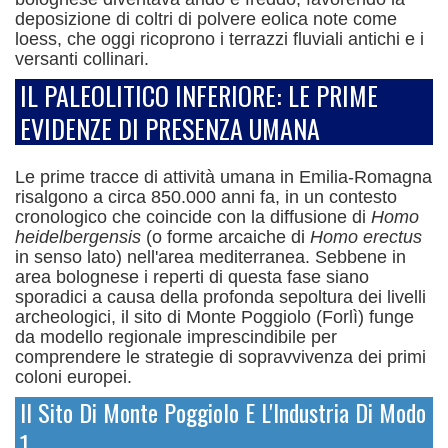
deposizione di coltri di polvere eolica note come
loess, che oggi ricoprono i terrazzi fluviali antichi e i
versanti collinari.
IL PALEOLITICO INFERIORE: LE PRIME
EVIDENZE DI PRESENZA UMANA
Le prime tracce di attività umana in Emilia-Romagna
risalgono a circa 850.000 anni fa, in un contesto
cronologico che coincide con la diffusione di
Homo
heidelbergensis
(o forme arcaiche di
Homo erectus
in senso lato) nell'area mediterranea.
Sebbene in
area bolognese i reperti di questa fase siano
sporadici a causa della profonda sepoltura dei livelli
archeologici, il sito di Monte Poggiolo (Forlì) funge
da modello regionale imprescindibile per
comprendere le strategie di sopravvivenza dei primi
coloni europei.
Il Sito Di Monte Poggiolo E L'Industria Di Modo
1