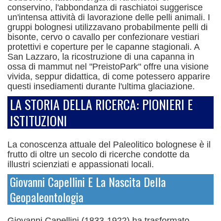
conservino, l'abbondanza di raschiatoi suggerisce
un'intensa attività di lavorazione delle pelli animali.
I
gruppi bolognesi utilizzavano probabilmente pelli di
bisonte, cervo o cavallo per confezionare vestiari
protettivi e coperture per le capanne stagionali. A
San Lazzaro, la ricostruzione di una capanna in
ossa di mammut nel "PreistoPark" offre una visione
vivida, seppur didattica, di come potessero apparire
questi insediamenti durante l'ultima glaciazione.
LA STORIA DELLA RICERCA: PIONIERI E
ISTITUZIONI
La conoscenza attuale del Paleolitico bolognese è il
frutto di oltre un secolo di ricerche condotte da
illustri scienziati e appassionati locali.
Giovanni Capellini E La Nascita Della
Geopaleontologia
Giovanni Capellini (1833-1922) ha trasformato