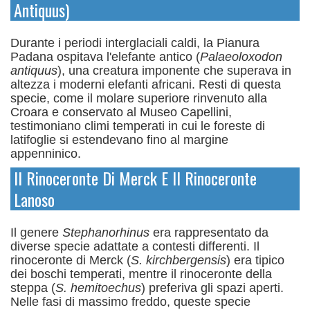
Antiquus)
Durante i periodi interglaciali caldi, la Pianura
Padana ospitava l'elefante antico (
Palaeoloxodon
antiquus
), una creatura imponente che superava in
altezza i moderni elefanti africani.
Resti di questa
specie, come il molare superiore rinvenuto alla
Croara e conservato al Museo Capellini,
testimoniano climi temperati in cui le foreste di
latifoglie si estendevano fino al margine
appenninico.
Il Rinoceronte Di Merck E Il Rinoceronte
Lanoso
Il genere
Stephanorhinus
era rappresentato da
diverse specie adattate a contesti differenti. Il
rinoceronte di Merck (
S. kirchbergensis
) era tipico
dei boschi temperati, mentre il rinoceronte della
steppa (
S. hemitoechus
) preferiva gli spazi aperti.
Nelle fasi di massimo freddo, queste specie