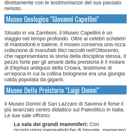
direttamente con le testimonianze del suo passato
remoto.
Museo Geologico "Giovanni Capellini"
Situato in via Zamboni, il Museo Capellini è un
viaggio nel tempo profondo. Oltre ai celebri scheletri
di mastodonti e balene, il museo conserva una ricca
collezione di manufatti litici raccolti nell'Ottocento,
che rappresentano la storia della disciplina stessa.
Il
pezzo forte per gli amanti della preistoria è il molare
di
Elephas antiquus
della Croara, testimone di
un’epoca in cui la collina bolognese era una giungla
calda popolata da giganti.
Museo Della Preistoria "Luigi Donini"
Il Museo Donini di San Lazzaro di Savena è forse il
più avanzato centro didattico sul Paleolitico in Italia.
Le sue sale offrono:
La sala dei grandi mammiferi:
Con
ricostruzioni iperrealistiche di bisonte, megacero