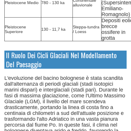
Continentale
(Supersinte
Pleistocene Medio
780 - 130 ka
alluvionale
Emiliano-
Romagnolo)
Depositi eoli
brecce
Pleistocene
Steppa-tundra
130 - 11,7 ka
Superiore
/ Loess
ossifere in
grotta
Il Ruolo Dei Cicli Glaciali Nel Modellamento
Del Paesaggio
L'evoluzione del bacino bolognese è stata scandita
dall'alternanza di periodi glaciali (stadi isotopici
marini dispari) e interglaciali (stadi pari). Durante le
fasi di massima glaciazione, come l'Ultimo Massimo
Glaciale (LGM), il livello del mare scendeva
drasticamente, portando la linea di costa fino a
centinaia di chilometri a sud dell'attuale posizione e
trasformando l'alto Adriatico in una vasta pianura
percorsa dal fiume Po.
In queste fasi, il clima nel
bolognese diventava arido e freddo, favorendo la