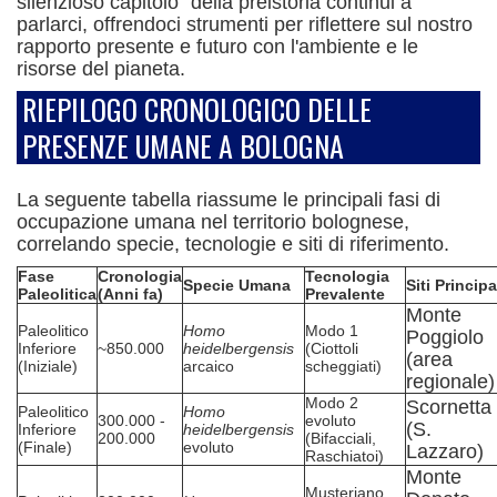
silenzioso capitolo" della preistoria continui a
parlarci, offrendoci strumenti per riflettere sul nostro
rapporto presente e futuro con l'ambiente e le
risorse del pianeta.
RIEPILOGO CRONOLOGICO DELLE
PRESENZE UMANE A BOLOGNA
La seguente tabella riassume le principali fasi di
occupazione umana nel territorio bolognese,
correlando specie, tecnologie e siti di riferimento.
Fase
Cronologia
Tecnologia
Specie Umana
Siti Principa
Paleolitica
(Anni fa)
Prevalente
Monte
Paleolitico
Homo
Modo 1
Poggiolo
Inferiore
~850.000
heidelbergensis
(Ciottoli
(area
(Iniziale)
arcaico
scheggiati)
regionale)
Modo 2
Scornetta
Paleolitico
Homo
300.000 -
evoluto
(S.
Inferiore
heidelbergensis
200.000
(Bifacciali,
(Finale)
evoluto
Lazzaro)
Raschiatoi)
Monte
Musteriano