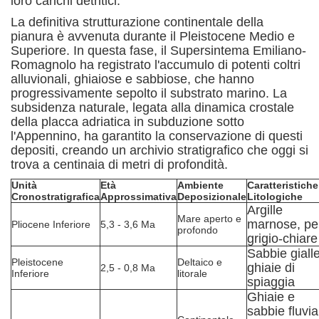
loro carichi detritici.
La definitiva strutturazione continentale della
pianura è avvenuta durante il Pleistocene Medio e
Superiore. In questa fase, il Supersintema Emiliano-
Romagnolo ha registrato l'accumulo di potenti coltri
alluvionali, ghiaiose e sabbiose, che hanno
progressivamente sepolto il substrato marino.
La
subsidenza naturale, legata alla dinamica crostale
della placca adriatica in subduzione sotto
l'Appennino, ha garantito la conservazione di questi
depositi, creando un archivio stratigrafico che oggi si
trova a centinaia di metri di profondità.
Unità
Età
Ambiente
Caratteristiche
Cronostratigrafica
Approssimativa
Deposizionale
Litologiche
Argille
Mare aperto e
marnose, pel
Pliocene Inferiore
5,3 - 3,6 Ma
profondo
grigio-chiare
Sabbie gialle
Pleistocene
Deltaico e
ghiaie di
2,5 - 0,8 Ma
Inferiore
litorale
spiaggia
Ghiaie e
sabbie fluvial