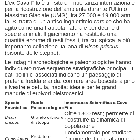
L'ex Cava Filo è un sito di importanza internazionale
per la ricostruzione dell'ambiente durante l'Ultimo
Massimo Glaciale (UMG), tra 27.000 e 19.000 anni
fa.
Si tratta di un antico inghiottitoio carsico che ha
agito come una trappola naturale per decine di
specie animali.
Il giacimento ha restituito una
quantità enorme di resti fossili, tra cui spicca la più
importante collezione italiana di
Bison priscus
(bisonte delle steppe).
Le indagini archeologiche e paleontologiche hanno
individuato nove sequenze stratigrafiche principali. I
dati pollinici associati indicano un paesaggio di
prateria fredda e arida, con rare aree boscate a pino
silvestre e betulla, habitat ideale per le grandi
mandrie di erbivori pleistocenici.
Specie
Ruolo
Importanza Scientifica a Cava
Faunistica
Paleoecologico
Filo
Oltre 1300 resti; permette di
Bison
Grande erbivoro
ricostruire la dinamica di
priscus
di steppa
popolazione
Fondamentale per studiare
Predatore
l'origine del lupo italiano e la
Canis lupus