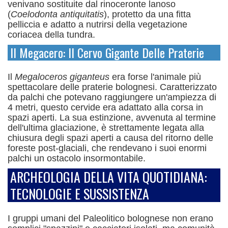
venivano sostituite dal rinoceronte lanoso
(
Coelodonta antiquitatis
), protetto da una fitta
pelliccia e adatto a nutrirsi della vegetazione
coriacea della tundra.
Il Megacero: Il Cervo Gigante Delle Praterie
Il
Megaloceros giganteus
era forse l'animale più
spettacolare delle praterie bolognesi. Caratterizzato
da palchi che potevano raggiungere un'ampiezza di
4 metri, questo cervide era adattato alla corsa in
spazi aperti.
La sua estinzione, avvenuta al termine
dell'ultima glaciazione, è strettamente legata alla
chiusura degli spazi aperti a causa del ritorno delle
foreste post-glaciali, che rendevano i suoi enormi
palchi un ostacolo insormontabile.
ARCHEOLOGIA DELLA VITA QUOTIDIANA:
TECNOLOGIE E SUSSISTENZA
I gruppi umani del Paleolitico bolognese non erano