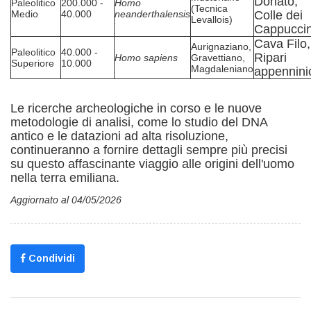
Donato,
Paleolitico
200.000 -
Homo
(Tecnica
Medio
40.000
neanderthalensis
Colle dei
Levallois)
Cappuccin
Cava Filo,
Aurignaziano,
Paleolitico
40.000 -
Ripari
Homo sapiens
Gravettiano,
Superiore
10.000
Magdaleniano
appennini
Le ricerche archeologiche in corso e le nuove
metodologie di analisi, come lo studio del DNA
antico e le datazioni ad alta risoluzione,
continueranno a fornire dettagli sempre più precisi
su questo affascinante viaggio alle origini dell'uomo
nella terra emiliana.
Aggiornato al 04/05/2026
Condividi