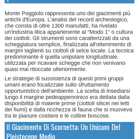
Monte Poggiolo rappresenta uno dei giacimenti più
antichi d'Europa. L'analisi del record archeologico,
che consta di oltre 1300 manufatti, ha rivelato
un'industria litica appartenente al "Modo 1" o cultura
dei ciottoli.
Gli strumenti sono caratterizzati da una
scheggiatura semplice, finalizzata all'ottenimento di
margini taglienti su ciottoli di selce locale. La tecnica
predominante è quella unipolare longitudinale,
utilizzata per ricavare schegge che non venivano
quasi mai ritoccate ulteriormente.
Le strategie di sussistenza di questi primi gruppi
umani erano focalizzate sullo sfruttamento
opportunistico dell'ambiente. La scelta di insediarsi
lungo il margine pedeappenninico era dettata dalla
disponibilità di materie prime (ciottoli silicei nei letti
dei fiumi) e dalla ricchezza di fauna che si muoveva
tra le pianure costiere e le colline boscose.
Il Giacimento Di Scornetta: Un Unicum Del
Pleistocene Medio