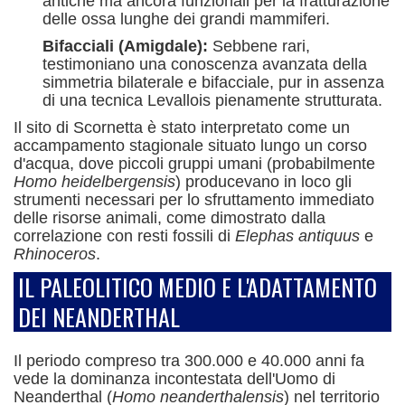
antiche ma ancora funzionali per la fratturazione
delle ossa lunghe dei grandi mammiferi.
Bifacciali (Amigdale):
Sebbene rari,
testimoniano una conoscenza avanzata della
simmetria bilaterale e bifacciale, pur in assenza
di una tecnica Levallois pienamente strutturata.
Il sito di Scornetta è stato interpretato come un
accampamento stagionale situato lungo un corso
d'acqua, dove piccoli gruppi umani (probabilmente
Homo heidelbergensis
) producevano in loco gli
strumenti necessari per lo sfruttamento immediato
delle risorse animali, come dimostrato dalla
correlazione con resti fossili di
Elephas antiquus
e
Rhinoceros
.
IL PALEOLITICO MEDIO E L'ADATTAMENTO
DEI NEANDERTHAL
Il periodo compreso tra 300.000 e 40.000 anni fa
vede la dominanza incontestata dell'Uomo di
Neanderthal (
Homo neanderthalensis
) nel territorio