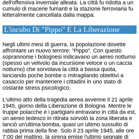
dell'offensiva invernale alleata. La città fu ridotta a un
cumulo di macerie fumanti e la stazione ferroviaria fu
letteralmente cancellata dalla mappa.
L'incubo Di "Pippo" E La Liberazione
Negli ultimi mesi di guerra, la popolazione dovette
affrontare un nuovo terrore: "Pippo". Con questo
soprannome i bolognesi indicavano un aereo notturno
(spesso un velivolo da incursione veloce o un caccia
notturno) che sorvolava la città a bassa quota,
lanciando poche bombe o mitragliando obiettivi a
casaccio per mantenere i cittadini in uno stato di
costante stress psicologico.
L'ultimo atto della tragedia aerea avvenne il 21 aprile
1945, giorno della Liberazione di Bologna. Mentre le
truppe polacche e i partigiani entravano in città da est,
un aereo tedesco in ritirata sorvolò la zona liberata e
lanciò un'ultima bomba, quasi un ultimo sussulto di
rabbia prima della fine.
Solo il 23 aprile 1945, alle ore
7:00 del mattino, la sirena emise l'ultimo segnale di