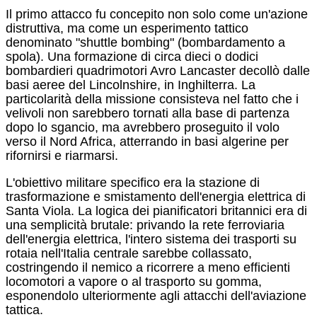
Il primo attacco fu concepito non solo come un'azione
distruttiva, ma come un esperimento tattico
denominato "shuttle bombing" (bombardamento a
spola). Una formazione di circa dieci o dodici
bombardieri quadrimotori Avro Lancaster decollò dalle
basi aeree del Lincolnshire, in Inghilterra.
La
particolarità della missione consisteva nel fatto che i
velivoli non sarebbero tornati alla base di partenza
dopo lo sgancio, ma avrebbero proseguito il volo
verso il Nord Africa, atterrando in basi algerine per
rifornirsi e riarmarsi.
L'obiettivo militare specifico era la stazione di
trasformazione e smistamento dell'energia elettrica di
Santa Viola.
La logica dei pianificatori britannici era di
una semplicità brutale: privando la rete ferroviaria
dell'energia elettrica, l'intero sistema dei trasporti su
rotaia nell'Italia centrale sarebbe collassato,
costringendo il nemico a ricorrere a meno efficienti
locomotori a vapore o al trasporto su gomma,
esponendolo ulteriormente agli attacchi dell'aviazione
tattica.