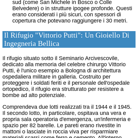
sud (come San Michele in Bosco o Colle
Belvedere) o in strutture ipogee profonde. Questi
erano considerati i più sicuri, con spessori di
copertura che potevano raggiungere i 30 metri.
Il Rifugio "Vittorio Putti": Un Gioiello Di
Ingegneria Bellica
Il rifugio situato sotto il Seminario Arcivescovile,
dedicato alla memoria del celebre chirurgo Vittorio
Putti, è l'unico esempio a Bologna di architettura
ospedaliera militare in galleria.
Costruito per
proteggere i soldati feriti e il personale dell'ospedale
ortopedico, il rifugio era strutturato per resistere a
bombe ad alto potenziale.
Comprendeva due lotti realizzati tra il 1944 e il 1945.
Il secondo lotto, in particolare, ospitava una vera e
propria sala operatoria d'emergenza, un'infermeria e
spazio per 82 barelle.
Le pareti erano rivestite in
mattoni o lasciate in roccia viva per risparmiare
materiali scarsi come ferro e cemento.
All'interno,