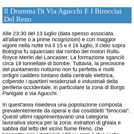
Il Dramma Di Via Agucchi E I Birocciai
Del Reno
Alle 23:30 del 13 luglio (data spesso associata
all'allarme o a prime ricognizioni) e con maggior
vigore nella notte tra il 15 e il 16 luglio, il cielo sopra
Bologna fu squarciato dal rombo dei motori Rolls-
Royce Merlin dei Lancaster.
La formazione sganciò
circa 19 tonnellate di bombe. Tuttavia, la precisione
del puntamento notturno non fu perfetta e molti
ordigni caddero lontano dalla centrale elettrica,
colpendo i quartieri residenziali e industriali della
periferia occidentale, in particolare la zona di Borgo
Panigale e via Agucchi.
In quest'area risiedeva una popolazione composta
prevalentemente da operai e dai cosiddetti "birocciai".
Questi ultimi rappresentavano una categoria
lavorativa storica per la zona: estrattori di ghiaia e
sabbia dal letto del vicino fiume Reno, che