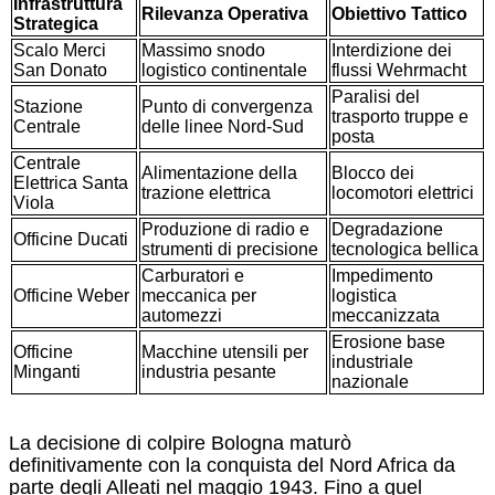
Infrastruttura
Rilevanza Operativa
Obiettivo Tattico
Strategica
Scalo Merci
Massimo snodo
Interdizione dei
San Donato
logistico continentale
flussi Wehrmacht
Paralisi del
Stazione
Punto di convergenza
trasporto truppe e
Centrale
delle linee Nord-Sud
posta
Centrale
Alimentazione della
Blocco dei
Elettrica Santa
trazione elettrica
locomotori elettrici
Viola
Produzione di radio e
Degradazione
Officine Ducati
strumenti di precisione
tecnologica bellica
Carburatori e
Impedimento
Officine Weber
meccanica per
logistica
automezzi
meccanizzata
Erosione base
Officine
Macchine utensili per
industriale
Minganti
industria pesante
nazionale
La decisione di colpire Bologna maturò
definitivamente con la conquista del Nord Africa da
parte degli Alleati nel maggio 1943. Fino a quel