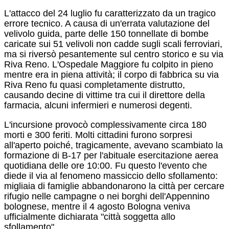
L'attacco del 24 luglio fu caratterizzato da un tragico
errore tecnico. A causa di un'errata valutazione del
velivolo guida, parte delle 150 tonnellate di bombe
caricate sui 51 velivoli non cadde sugli scali ferroviari,
ma si riversò pesantemente sul centro storico e su via
Riva Reno.
L'Ospedale Maggiore fu colpito in pieno
mentre era in piena attività; il corpo di fabbrica su via
Riva Reno fu quasi completamente distrutto,
causando decine di vittime tra cui il direttore della
farmacia, alcuni infermieri e numerosi degenti.
L'incursione provocò complessivamente circa 180
morti e 300 feriti.
Molti cittadini furono sorpresi
all'aperto poiché, tragicamente, avevano scambiato la
formazione di B-17 per l'abituale esercitazione aerea
quotidiana delle ore 10:00.
Fu questo l'evento che
diede il via al fenomeno massiccio dello sfollamento:
migliaia di famiglie abbandonarono la città per cercare
rifugio nelle campagne o nei borghi dell'Appennino
bolognese, mentre il 4 agosto Bologna veniva
ufficialmente dichiarata "città soggetta allo
sfollamento".