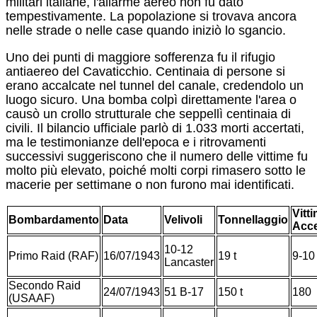
militari italiane, l'allarme aereo non fu dato
tempestivamente. La popolazione si trovava ancora
nelle strade o nelle case quando iniziò lo sgancio.
Uno dei punti di maggiore sofferenza fu il rifugio
antiaereo del Cavaticchio. Centinaia di persone si
erano accalcate nel tunnel del canale, credendolo un
luogo sicuro. Una bomba colpì direttamente l'area o
causò un crollo strutturale che seppellì centinaia di
civili.
Il bilancio ufficiale parlò di 1.033 morti accertati,
ma le testimonianze dell'epoca e i ritrovamenti
successivi suggeriscono che il numero delle vittime fu
molto più elevato, poiché molti corpi rimasero sotto le
macerie per settimane o non furono mai identificati.
Vitt
Bombardamento
Data
Velivoli
Tonnellaggio
Acce
10-12
Primo Raid (RAF)
16/07/1943
19 t
9-10
Lancaster
Secondo Raid
24/07/1943
51 B-17
150 t
180
(USAAF)