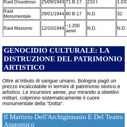
Raid Disastroso
25/09/1943
71 B-17
210 t
1.03
Raid
29/01/1944
80 B-17
N.D.
32
Monumentale
~1.200
Raid Massimo
12/10/1944
N.D.
N.D.
aerei
GENOCIDIO CULTURALE: LA
DISTRUZIONE DEL PATRIMONIO
ARTISTICO
Oltre al tributo di sangue umano, Bologna pagò un
prezzo incalcolabile in termini di patrimonio storico e
artistico. Le incursioni aeree, pur mirando a obiettivi
militari, colpirono sistematicamente il cuore
monumentale della "Dotta".
Il Martirio Dell'Archiginnasio E Del Teatro
Anatomico