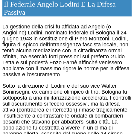
Il Federale Angelo Lodini E La Difesa
Passiva
La gestione della crisi fu affidata ad Angelo (o
Angiolino) Lodini, nominato federale di Bologna il 24
giugno 1943 in sostituzione di Piero Monzoni.
Lodini,
figura di spicco dell'intransigenza fascista locale, non
tentò alcuna mediazione con la cittadinanza ormai
sfinita, ma esercitò forti pressioni sul prefetto Guido
Letta e sul podestà Enzo Farnè affinché venissero
applicate con il massimo rigore le norme per la difesa
passiva e l'oscuramento.
Sotto la direzione di Lodini e del suo vice Walter
Boninsegni, ex campione olimpico di tiro, Bologna fu
sottoposta a una militarizzazione accelerata.
I controlli
sull'oscuramento si fecero ossessivi, ma la difesa
attiva (contraerea e intercettori) rimase tragicamente
insufficiente a contrastare le ondate di bombardieri
pesanti che stavano per abbattersi sulla città.
La
popolazione fu costretta a vivere in un clima di
perenne allerta, scandito dal suono delle 24 sirene