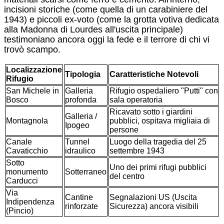
incisioni storiche (come quella di un carabiniere del
1943) e piccoli ex-voto (come la grotta votiva dedicata
alla Madonna di Lourdes all'uscita principale)
testimoniano ancora oggi la fede e il terrore di chi vi
trovò scampo.
Localizzazione
Tipologia
Caratteristiche Notevoli
Rifugio
San Michele in
Galleria
Rifugio ospedaliero "Putti" con
Bosco
profonda
sala operatoria
Ricavato sotto i giardini
Galleria /
Montagnola
pubblici, ospitava migliaia di
Ipogeo
persone
Canale
Tunnel
Luogo della tragedia del 25
Cavaticchio
idraulico
settembre 1943
Sotto
Uno dei primi rifugi pubblici
monumento
Sotterraneo
del centro
Carducci
Via
Cantine
Segnalazioni US (Uscita
Indipendenza
rinforzate
Sicurezza) ancora visibili
(Pincio)