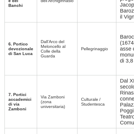
e dei
dell'Archiginnasio
Jaco
Banchi
Baroz
il Vig
Baro
Dall'Arco del
(1674
6. Portico
Meloncello al
asse 
devozionale
Pellegrinaggio
Colle della
di San Luca
monu
Guarda
di 3,8
Dal XI
secol
Rinas
7. Portici
Via Zamboni
conne
accademici
Culturale /
(zona
di via
Studentesca
Palaz
universitaria)
Zamboni
Poggi 
Teatr
Comu