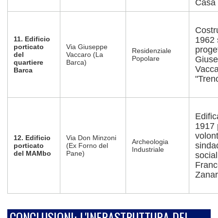
Casa 
Costru
11. Edificio
1962 
porticato
Via Giuseppe
proget
Residenziale
del
Vaccaro (La
Popolare
Gius
quartiere
Barca)
Vaccar
Barca
"Treno
Edific
1917 
volon
12. Edificio
Via Don Minzoni
Archeologia
sinda
porticato
(Ex Forno del
Industriale
del MAMbo
Pane)
social
Franc
Zanar
CONCLUSIONI: L'INFRASTRUTTURA DEL