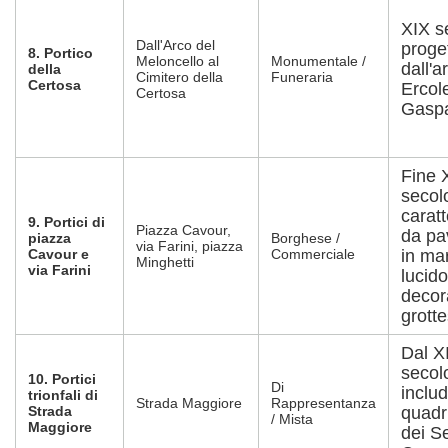
XIX s
Dall'Arco del
proge
8. Portico
Meloncello al
Monumentale /
dall'a
della
Cimitero della
Funeraria
Certosa
Ercol
Certosa
Gaspa
Fine 
secol
caratt
9. Portici di
Piazza Cavour,
da pa
piazza
Borghese /
via Farini, piazza
Cavour e
Commerciale
in ma
Minghetti
via Farini
lucido
decor
grott
Dal XI
secol
10. Portici
Di
includ
trionfali di
Strada Maggiore
Rappresentanza
Strada
quadr
/ Mista
Maggiore
dei Se