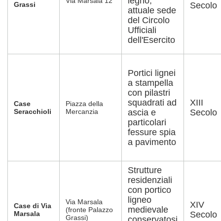
legno,
Via Marsala 12
Grassi
Secolo
attuale sede
del Circolo
Ufficiali
dell'Esercito
Portici lignei
a stampella
con pilastri
squadrati ad
XIII
Case
Piazza della
Seracchioli
Mercanzia
ascia e
Secolo
particolari
fessure spia
a pavimento
Strutture
residenziali
con portico
ligneo
Via Marsala
XIV
Case di Via
medievale
(fronte Palazzo
Marsala
Secolo
Grassi)
conservatosi