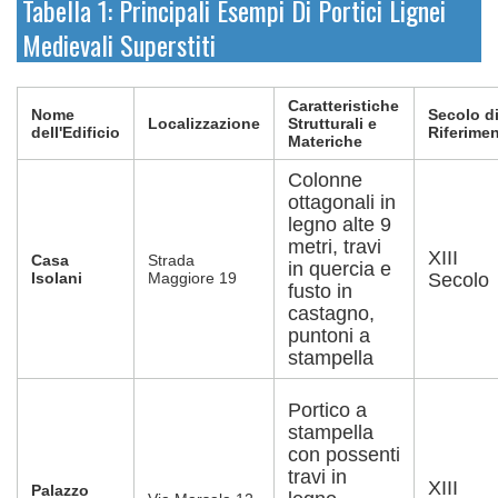
Tabella 1: Principali Esempi Di Portici Lignei
Medievali Superstiti
Caratteristiche
Nome
Secolo d
Localizzazione
Strutturali e
dell'Edificio
Riferime
Materiche
Colonne
ottagonali in
legno alte 9
metri, travi
XIII
Casa
Strada
in quercia e
Isolani
Maggiore 19
Secolo
fusto in
castagno,
puntoni a
stampella
Portico a
stampella
con possenti
travi in
XIII
Palazzo