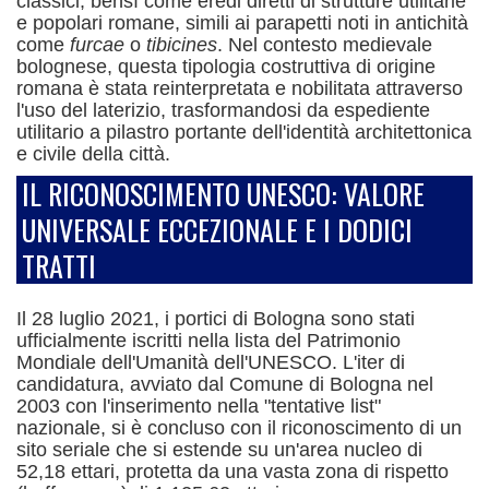
classici, bensì come eredi diretti di strutture utilitarie
e popolari romane, simili ai parapetti noti in antichità
come
furcae
o
tibicines
.
Nel contesto medievale
bolognese, questa tipologia costruttiva di origine
romana è stata reinterpretata e nobilitata attraverso
l'uso del laterizio, trasformandosi da espediente
utilitario a pilastro portante dell'identità architettonica
e civile della città.
IL RICONOSCIMENTO UNESCO: VALORE
UNIVERSALE ECCEZIONALE E I DODICI
TRATTI
Il 28 luglio 2021, i portici di Bologna sono stati
ufficialmente iscritti nella lista del Patrimonio
Mondiale dell'Umanità dell'UNESCO.
L'iter di
candidatura, avviato dal Comune di Bologna nel
2003 con l'inserimento nella "tentative list"
nazionale, si è concluso con il riconoscimento di un
sito seriale che si estende su un'area nucleo di
52,18 ettari, protetta da una vasta zona di rispetto