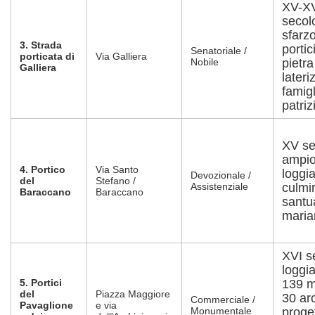
XV-X
secol
sfarzo
3. Strada
portici
Senatoriale /
porticata di
Via Galliera
Nobile
pietra
Galliera
lateri
famigl
patriz
XV se
ampi
4. Portico
Via Santo
loggi
Devozionale /
del
Stefano /
Assistenziale
culmi
Baraccano
Baraccano
santu
maria
XVI s
loggia
5. Portici
139 m
del
Piazza Maggiore
30 ar
Commerciale /
Pavaglione
e via
Monumentale
proge