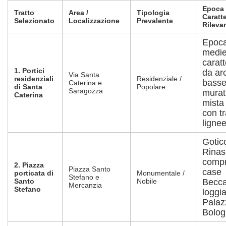
Epoca
Tratto
Area /
Tipologia
Caratte
Selezionato
Localizzazione
Prevalente
Rilevan
Epoc
medie
caratt
1. Portici
da ar
Via Santa
residenziali
Residenziale /
basse
Caterina e
di Santa
Popolare
Saragozza
murat
Caterina
mista 
con tr
lignee
Gotic
Rinas
compr
2. Piazza
Piazza Santo
case
porticata di
Monumentale /
Stefano e
Santo
Nobile
Beccad
Mercanzia
Stefano
loggia
Palaz
Bolog