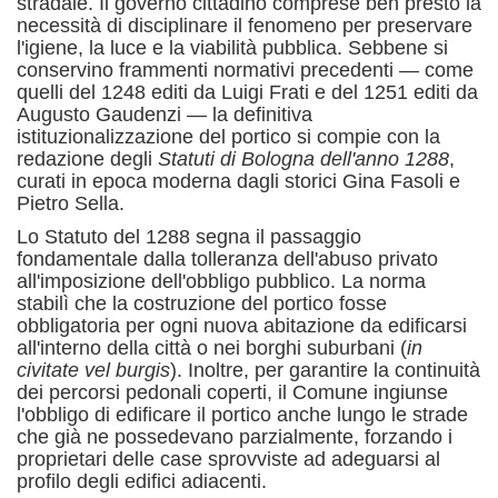
stradale.
Il governo cittadino comprese ben presto la
necessità di disciplinare il fenomeno per preservare
l'igiene, la luce e la viabilità pubblica.
Sebbene si
conservino frammenti normativi precedenti — come
quelli del 1248 editi da Luigi Frati e del 1251 editi da
Augusto Gaudenzi — la definitiva
istituzionalizzazione del portico si compie con la
redazione degli
Statuti di Bologna dell'anno 1288
,
curati in epoca moderna dagli storici Gina Fasoli e
Pietro Sella.
Lo Statuto del 1288 segna il passaggio
fondamentale dalla tolleranza dell'abuso privato
all'imposizione dell'obbligo pubblico.
La norma
stabilì che la costruzione del portico fosse
obbligatoria per ogni nuova abitazione da edificarsi
all'interno della città o nei borghi suburbani (
in
civitate vel burgis
).
Inoltre, per garantire la continuità
dei percorsi pedonali coperti, il Comune ingiunse
l'obbligo di edificare il portico anche lungo le strade
che già ne possedevano parzialmente, forzando i
proprietari delle case sprovviste ad adeguarsi al
profilo degli edifici adiacenti.