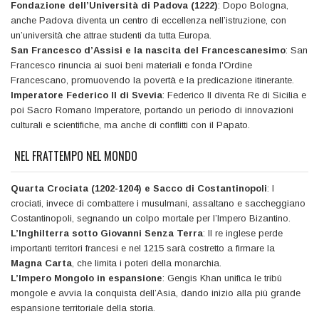
Fondazione dell’Università di Padova (1222)
: Dopo Bologna,
anche Padova diventa un centro di eccellenza nell’istruzione, con
un’università che attrae studenti da tutta Europa.
San Francesco d’Assisi e la nascita del Francescanesimo
: San
Francesco rinuncia ai suoi beni materiali e fonda l'Ordine
Francescano, promuovendo la povertà e la predicazione itinerante.
Imperatore Federico II di Svevia
: Federico II diventa Re di Sicilia e
poi Sacro Romano Imperatore, portando un periodo di innovazioni
culturali e scientifiche, ma anche di conflitti con il Papato.
NEL FRATTEMPO NEL MONDO
Quarta Crociata (1202-1204) e Sacco di Costantinopoli
: I
crociati, invece di combattere i musulmani, assaltano e saccheggiano
Costantinopoli, segnando un colpo mortale per l’Impero Bizantino.
L’Inghilterra sotto Giovanni Senza Terra
: Il re inglese perde
importanti territori francesi e nel 1215 sarà costretto a firmare la
Magna Carta
, che limita i poteri della monarchia.
L’Impero Mongolo in espansione
: Gengis Khan unifica le tribù
mongole e avvia la conquista dell’Asia, dando inizio alla più grande
espansione territoriale della storia.