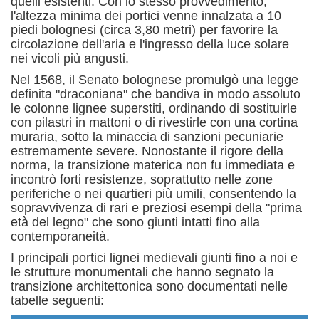
quelli esistenti.
Con lo stesso provvedimento,
l'altezza minima dei portici venne innalzata a 10
piedi bolognesi (circa 3,80 metri) per favorire la
circolazione dell'aria e l'ingresso della luce solare
nei vicoli più angusti.
Nel 1568, il Senato bolognese promulgò una legge
definita "draconiana" che bandiva in modo assoluto
le colonne lignee superstiti, ordinando di sostituirle
con pilastri in mattoni o di rivestirle con una cortina
muraria, sotto la minaccia di sanzioni pecuniarie
estremamente severe.
Nonostante il rigore della
norma, la transizione materica non fu immediata e
incontrò forti resistenze, soprattutto nelle zone
periferiche o nei quartieri più umili, consentendo la
sopravvivenza di rari e preziosi esempi della "prima
età del legno" che sono giunti intatti fino alla
contemporaneità.
I principali portici lignei medievali giunti fino a noi e
le strutture monumentali che hanno segnato la
transizione architettonica sono documentati nelle
tabelle seguenti: