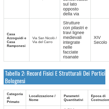
sul lato
opposto
della via
Strutture
con pilastri e
travi lignee
Casa
medievali
XIV
Azzoguidi e
Via San Nicolò /
Casa
Via del Carro
integrate
Secolo
Ramponesi
nelle
facciate
risanate
Tabella 2: Record Fisici E Strutturali Dei Portici
Bolognesi
Categoria
Localizzazione /
Parametri
Epoca di
di
Nome
Quantitativi
Costruzio
Primato