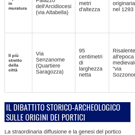
Palazzo
metri
originar
in
dell'Arcidiocesi
muratura
d'altezza
nel 1293
(via Altabella)
95
Risalent
Via
Il più
centimetri
all'epoca
Senzanome
stretto
di
medieval
della
(Quartiere
larghezza
"via
città
Saragozza)
netta
Sozzono
IL DIBATTITO STORICO-ARCHEOLOGICO
SULLE ORIGINI DEI PORTICI
La straordinaria diffusione e la genesi del portico