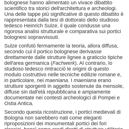
bolognese hanno alimentato un vivace dibattito
scientifico tra storici dell'architettura e archeologi.
Una delle tappe più significative di questo dibattito è
rappresentata dalla tesi di dottorato dello studioso
tedesco Heinrich Sulze, il quale condusse una
rigorosa analisi strutturale e comparativa sui portici
bolognesi sopravvissuti.
Sulze confutò fermamente la teoria, allora diffusa,
secondo cui il portico bolognese derivasse
direttamente dalle strutture lignee a graticcio tipiche
dell'area germanica (
Fachwerk
).
Al contrario, lo
studioso tedesco rintracciò le origini di questo
modulo costruttivo nelle tecniche edilizie romane e,
in particolare, nei
maeniana
.
I
maeniana
erano
strutture sporgenti in aggetto sostenute da mensole,
diffuse sin dall'età repubblicana e ampiamente
documentate nei contesti archeologici di Pompei e
Ostia Antica.
Secondo questa ricostruzione, i portici medievali di
Bologna non sarebbero nati come eleganti
riproposizioni dei monumentali portici dei fori