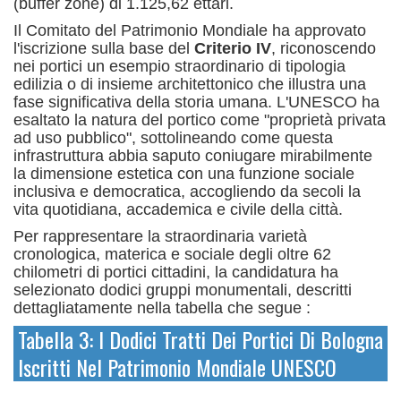
(buffer zone) di 1.125,62 ettari.
Il Comitato del Patrimonio Mondiale ha approvato
l'iscrizione sulla base del
Criterio IV
, riconoscendo
nei portici un esempio straordinario di tipologia
edilizia o di insieme architettonico che illustra una
fase significativa della storia umana.
L'UNESCO ha
esaltato la natura del portico come "proprietà privata
ad uso pubblico", sottolineando come questa
infrastruttura abbia saputo coniugare mirabilmente
la dimensione estetica con una funzione sociale
inclusiva e democratica, accogliendo da secoli la
vita quotidiana, accademica e civile della città.
Per rappresentare la straordinaria varietà
cronologica, materica e sociale degli oltre 62
chilometri di portici cittadini, la candidatura ha
selezionato dodici gruppi monumentali, descritti
dettagliatamente nella tabella che segue
:
Tabella 3: I Dodici Tratti Dei Portici Di Bologna
Iscritti Nel Patrimonio Mondiale UNESCO