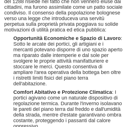
del 1288 risiede nel fatto che non vennero eluse dai
cittadini, ma furono assimilate come un patto sociale
condiviso.
Il consenso della popolazione bolognese
verso una legge che introduceva una servitù
perpetua sulla proprietà privata poggiava su solide
motivazioni di utilità pratica ed etica pubblica:
Opportunità Economiche e Spazio di Lavoro
:
Sotto le arcate dei portici, gli artigiani e i
mercanti potevano disporre di uno spazio aperto
ma riparato dalle intemperie e dal sole per
svolgere le proprie attività manifatturiere e
stoccare le merci.
Questo consentiva di
ampliare l'area operativa della bottega ben oltre
i ristretti limiti fisici del piano terra
dell'abitazione.
Comfort Abitativo e Protezione Climatica
: I
portici agivano come un naturale dispositivo di
regolazione termica.
Durante l'inverno isolavano
le pareti del piano terra dal freddo e dall'umidità
della strada, mentre d'estate garantivano ombra
costante, proteggendo i passanti dal calore
oppressivo.