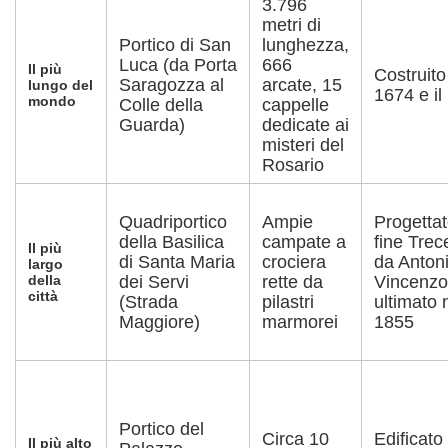
3.796
metri di
Portico di San
lunghezza,
Luca (da Porta
666
Il più
Costruito 
Saragozza al
arcate, 15
lungo del
1674 e il
mondo
Colle della
cappelle
Guarda)
dedicate ai
misteri del
Rosario
Quadriportico
Ampie
Progettat
della Basilica
campate a
fine Trec
Il più
di Santa Maria
crociera
da Antoni
largo
della
dei Servi
rette da
Vincenzo
città
(Strada
pilastri
ultimato 
Maggiore)
marmorei
1855
Portico del
Circa 10
Edificato
Il più alto