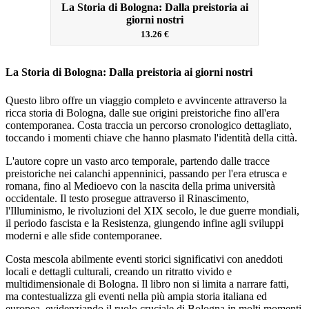
La Storia di Bologna: Dalla preistoria ai
giorni nostri
13.26 €
La Storia di Bologna: Dalla preistoria ai giorni nostri
Questo libro offre un viaggio completo e avvincente attraverso la
ricca storia di Bologna, dalle sue origini preistoriche fino all'era
contemporanea. Costa traccia un percorso cronologico dettagliato,
toccando i momenti chiave che hanno plasmato l'identità della città.
L'autore copre un vasto arco temporale, partendo dalle tracce
preistoriche nei calanchi appenninici, passando per l'era etrusca e
romana, fino al Medioevo con la nascita della prima università
occidentale. Il testo prosegue attraverso il Rinascimento,
l'Illuminismo, le rivoluzioni del XIX secolo, le due guerre mondiali,
il periodo fascista e la Resistenza, giungendo infine agli sviluppi
moderni e alle sfide contemporanee.
Costa mescola abilmente eventi storici significativi con aneddoti
locali e dettagli culturali, creando un ritratto vivido e
multidimensionale di Bologna. Il libro non si limita a narrare fatti,
ma contestualizza gli eventi nella più ampia storia italiana ed
europea, evidenziando il ruolo cruciale di Bologna in molti momenti