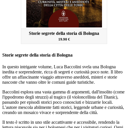
Storie segrete della storia di Bologna
19.90 €
Storie segrete della storia di Bologna
In questo intrigante volume, Luca Baccolini svela una Bologna
inedita e sorprendente, ricca di segreti e curiosità poco note. Il libro
offre un affascinante viaggio attraverso aneddoti, misteri e storie
nascoste che vanno oltre le comuni guide turistiche.
Baccolini esplora una vasta gamma di argomenti, dall'insolito (come
l'ippodromo degli struzzi) al tragico (il violoncellista del Titanic),
passando per episodi storici poco conosciuti e bizzarrie locali.
L'autore mescola abilmente fatti storici, leggende urbane e curiosità,
creando un mosaico vivace e sorprendente della città.
Il testo è scritto in uno stile accattivante e accessibile, rendendo la
lettura piacevole sia per i bolognesi che per i visitatori curiosi. Ogni